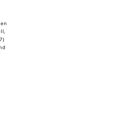
uen
ll,
7)
nd