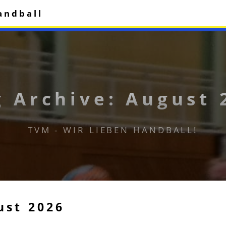
andball
g Archive: August 
TVM - WIR LIEBEN HANDBALL!
ust 2026